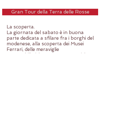
Gran Tour della Terra delle Rosse
La scoperta.
La giornata del sabato è in buona
parte dedicata a sfilare fra i borghi del
modenese, alla scoperta dei Musei
Ferrari, delle meraviglie
automobilistiche, enogastronomiche e
architettoniche del nostro territorio.
Annullo Filatelico Speciale
Il ricordo.
Cartoline e brochure a tiratura
limitata, francobolli a tema e un
annullo filatelico speciale: cosa c'è di
meglio per celebrare un finesettimana
per collezionisti?